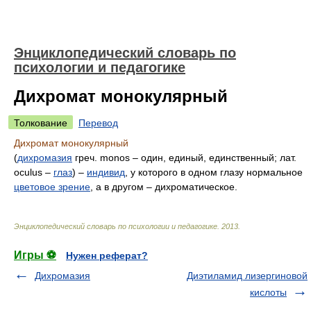
Энциклопедический словарь по
психологии и педагогике
Дихромат монокулярный
Толкование
Перевод
Дихромат монокулярный
(
дихромазия
греч. monos – один, единый, единственный; лат.
oculus –
глаз
) –
индивид
, у которого в одном глазу нормальное
цветовое зрение
, а в другом – дихроматическое.
Энциклопедический словарь по психологии и педагогике
.
2013
.
Игры ⚽
Нужен реферат?
Дихромазия
Диэтиламид лизергиновой
кислоты